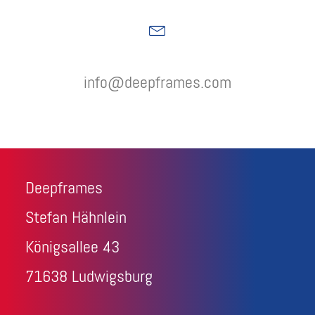
info@deepframes.com
Deepframes
Stefan Hähnlein
Königsallee 43
71638 Ludwigsburg