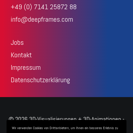
+49 (0) 7141 25872 88
info@deepframes.com
Jobs
Kontakt
Impressum
Datenschutzerklärung
© 2026 3D-Visualisierungen + 3D-Animationen -
Deepframes 3D-Agentur. All rights reserved
Wir verwenden Cookies von Drittanbietern, um Ihnen ein besseres Erlebnis zu