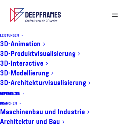
LEISTUNGEN
JOBS
3D-Animation
3D-Produktvisualisierung
3D-Interactive
3D-Modellierung
Deepframes ist ein wachsendes
3D-Architekturvisualisierung
Unternehmen und sucht freie und feste
REFERENZEN
Mitarbeiter, die uns dabei helfen
BRANCHEN
Maschinenbau und Industrie
Produkte und Technologien mit
Architektur und Bau
hochwertigen 3D-Visualisierungen und