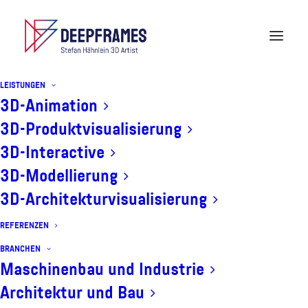
LEISTUNGEN
3D-Animation
3D-Produktvisualisierung
3D-Visualisierungen und 3D-
3D-Interactive
Animationen für Produkte,
3D-Modellierung
Technologien und Architektur
3D-Architekturvisualisierung
REFERENZEN
BRANCHEN
Maschinenbau und Industrie
Mit hochwertigem 3D-Content besser erklären,
Architektur und Bau
präsentieren und vermarkten.