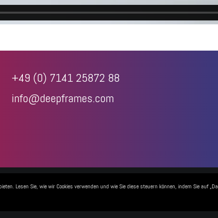
+49 (0) 7141 25872 88
info@deepframes.com
eepframes 3D-Agentur.
bieten. Lesen Sie, wie wir Cookies verwenden und wie Sie diese steuern können, indem Sie auf „D