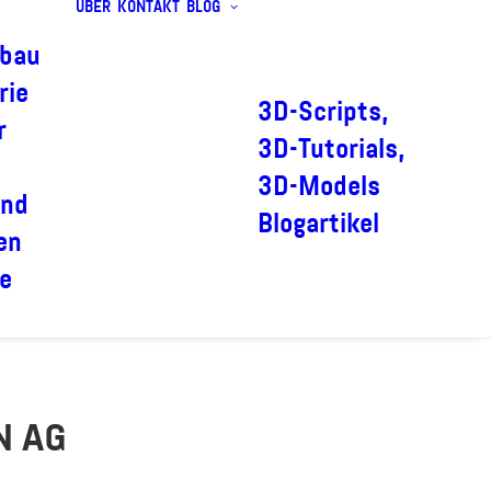
ÜBER
KONTAKT
BLOG
bau
rie
3D-Scripts,
r
3D-Tutorials,
3D-Models
und
Blogartikel
en
e
N AG