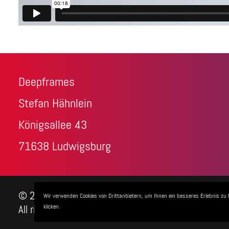
Deepframes
Stefan Hähnlein
Königsallee 43
71638 Ludwigsburg
© 2026 3D-Visualisierungen + 3D-Animationen - D
Wir verwenden Cookies von Drittanbietern, um Ihnen ein besseres Erlebnis zu 
klicken.
All rights reserved