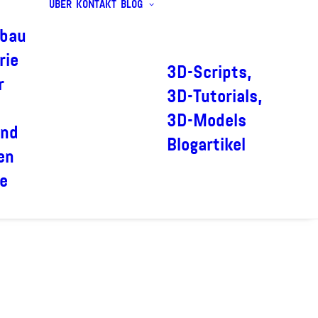
ÜBER
KONTAKT
BLOG
bau
rie
3D-Scripts,
r
3D-Tutorials,
3D-Models
und
Blogartikel
en
e