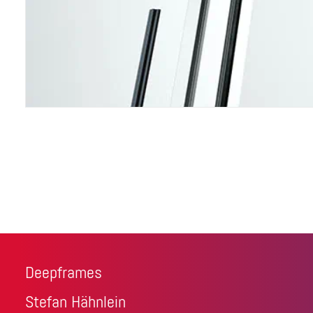
Deepframes
Stefan Hähnlein