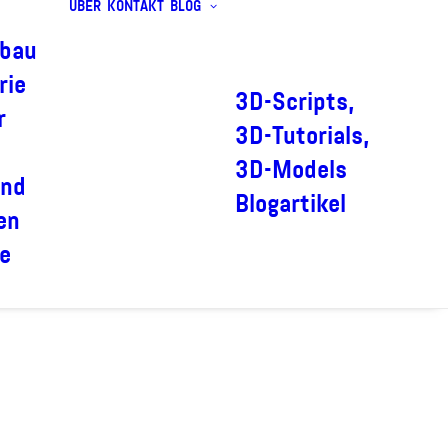
ÜBER
KONTAKT
BLOG
bau
rie
3D-Scripts,
r
3D-Tutorials,
3D-Models
und
Blogartikel
en
e