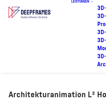
LEISTUNGEN
3D-
3D-
Pro
3D-
3D-
Mod
3D-
Arc
Architekturanimation L² 