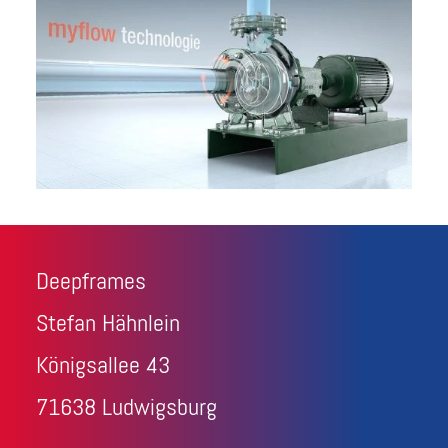
Deepframes
Stefan Hähnlein
Königsallee 43
71638 Ludwigsburg