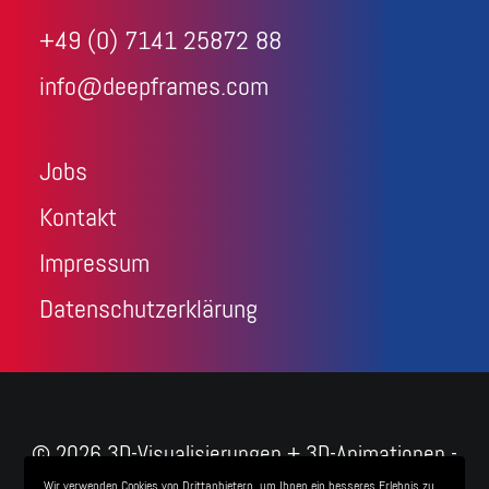
+49 (0) 7141 25872 88
info@deepframes.com
Jobs
Kontakt
Impressum
Datenschutzerklärung
© 2026 3D-Visualisierungen + 3D-Animationen -
Deepframes 3D-Agentur. All rights reserved
Wir verwenden Cookies von Drittanbietern, um Ihnen ein besseres Erlebnis zu