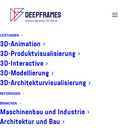
LEISTUNGEN
3D-Animation
3D-Produktvisualisierung
CGI Animation Pumpe
3D-Interactive
3D-Modellierung
3D-Architekturvisualisierung
REFERENZEN
BRANCHEN
Maschinenbau und Industrie
Diese
3D-Animation für den
Architektur und Bau
Maschinenbau
zeigt in einem 20