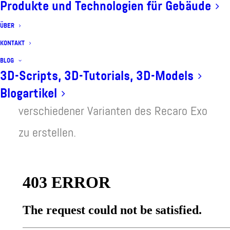
Produkte und Technologien für Gebäude
Modell für den Browser
ÜBER
KONTAKT
Für eine Argumented Reality App sowie
BLOG
eine Webanwendung wurde Deepframes
3D-Scripts, 3D-Tutorials, 3D-Models
damit beauftragt
interaktive 3D-Modelle
Blogartikel
verschiedener Varianten des Recaro Exo
zu erstellen.