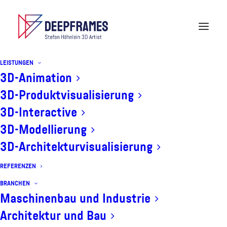
LEISTUNGEN
3D-Animation
3D-Produktvisualisierung
Tennet Virtual Vision 3D-
3D-Interactive
Animation
3D-Modellierung
3D-Architekturvisualisierung
REFERENZEN
BRANCHEN
Maschinenbau und Industrie
Architektur und Bau
Diese
3D-Animation
ist Teil eines