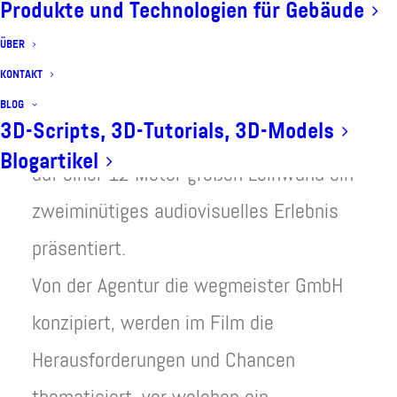
Produkte und Technologien für Gebäude
Rundgangs durch den Showroom “TenneT
ÜBER
Virtual Vision” des
KONTAKT
Übertagungsneztbetreibes TenneT. In
BLOG
3D-Scripts, 3D-Tutorials, 3D-Models
einem 180 Grad Kino wird dem Besucher
Blogartikel
auf einer 12 Meter großen Leinwand ein
zweiminütiges audiovisuelles Erlebnis
präsentiert.
Von der Agentur die wegmeister GmbH
konzipiert, werden im Film die
Herausforderungen und Chancen