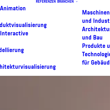
REFERENZEN
BRANCHEN
Animation
Maschinen
und Indust
duktvisualisierung
Architektu
Interactive
und Bau
Produkte 
ellierung
Technologi
für Gebäud
hitekturvisualisierung