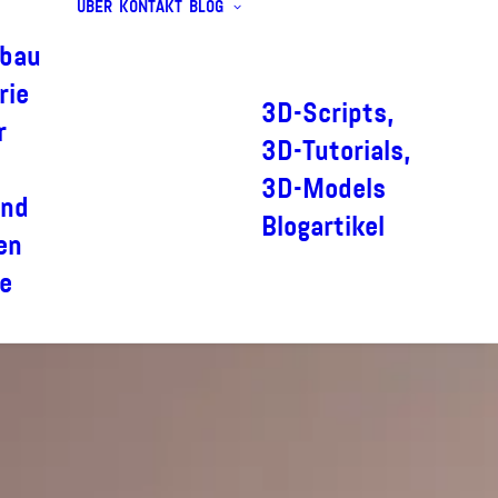
ÜBER
KONTAKT
BLOG
bau
rie
3D-Scripts,
r
3D-Tutorials,
3D-Models
und
Blogartikel
en
e