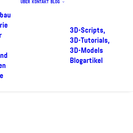
ÜBER
KONTAKT
BLOG
bau
rie
3D-Scripts,
r
3D-Tutorials,
3D-Models
und
Blogartikel
en
e